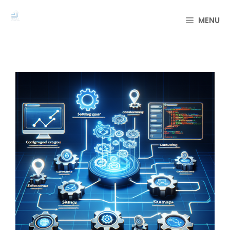
컨
텐
MENU
츠
로
건
너
뛰
기