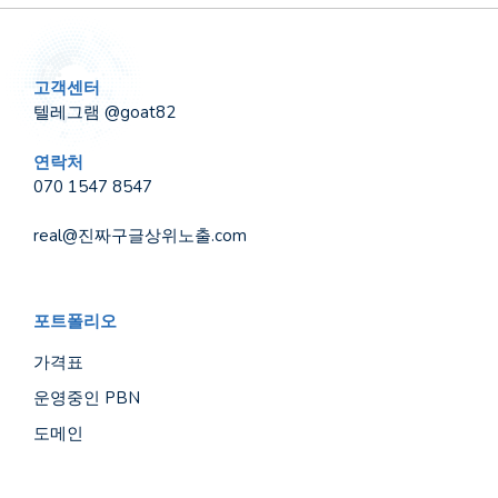
고객센터
텔레그램 @goat82
연락처
070 1547 8547
real@진짜구글상위노출.com
포트폴리오
가격표
운영중인 PBN
도메인