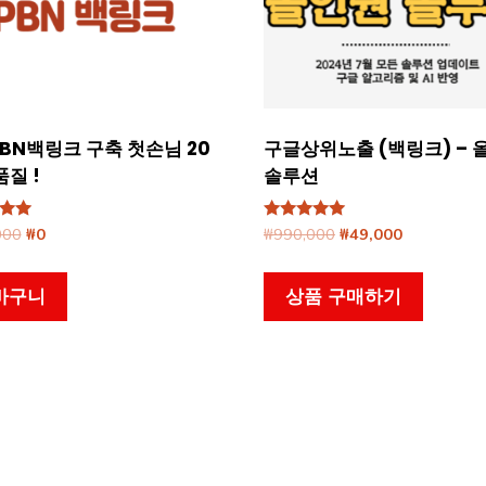
BN백링크 구축 첫손님 20
구글상위노출 (백링크) – 
품질 !
솔루션
에서
원
현
5 중에서
원
현
000
₩
0
₩
990,000
₩
49,000
5.00
래
재
래
재
가됨
로 평가됨
가
가
가
가
바구니
상품 구매하기
격:
격:
격:
격:
₩200,000.
₩0.
₩990,000.
₩49,000.