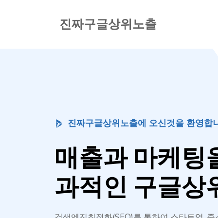
컨
텐
진짜구글상위노출
츠
로
건
너
뛰
기
진짜구글상위노출에 오신것을 환영합니
매출과 마케팅을
과적인 구글상
검색엔진최적화(SEO)를 통하여 스타트업, 