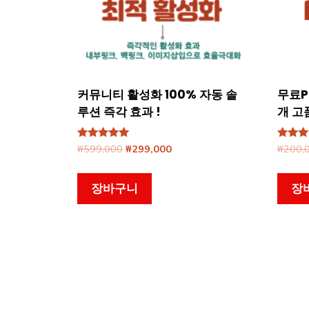
커뮤니티 활성화 100% 자동 솔
무료P
루션 즉각 효과 !
개 고
5 중에서
원
현
5 중
₩
599,000
₩
299,000
₩
200,
5.00
5.00
래
재
로 평가됨
로 평
가
가
장바구니
장
격:
격:
₩599,000.
₩299,000.