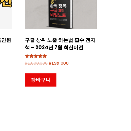
올인원
구글 상위 노출 하는법 필수 전자
책 – 2024년 7월 최신버전
5 중에서
원
현
₩
1,000,000
₩
199,000
5.00
래
재
로 평가됨
가
가
장바구니
격:
격:
₩1,000,000.
₩199,000.