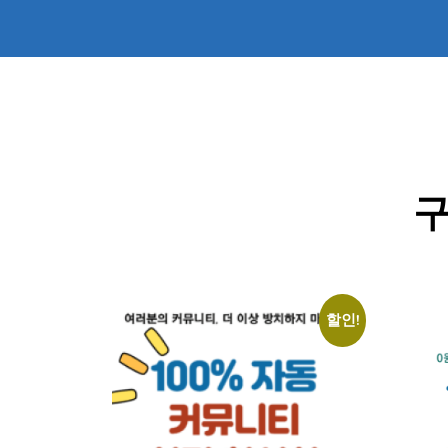
구
할인!