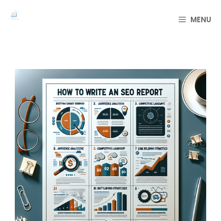
컨
텐
MENU
츠
로
건
너
뛰
기