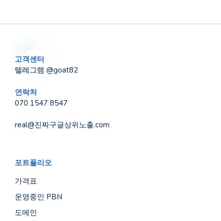
고객센터
텔레그램 @goat82
연락처
070 1547 8547
real@진짜구글상위노출.com
포트폴리오
가격표
운영중인 PBN
도메인