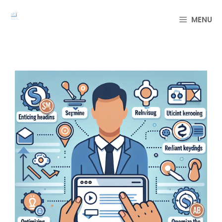
컨
텐
MENU
츠
로
건
너
뛰
기