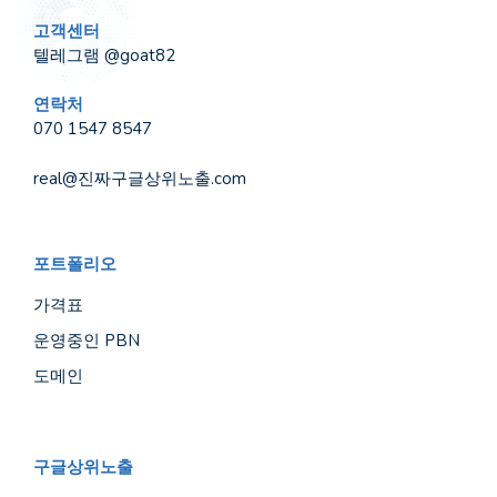
고객센터
텔레그램 @goat82
연락처
070 1547 8547
real@진짜구글상위노출.com
포트폴리오
가격표
운영중인 PBN
도메인
구글상위노출