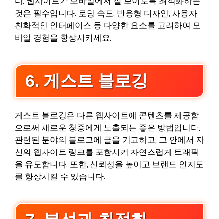
다. 웹사이트가 모바일에서 잘 보이도록 최적화하는
것은 필수입니다. 로딩 속도, 반응형 디자인, 사용자
친화적인 인터페이스 등 다양한 요소를 고려하여 모
바일 경험을 향상시키세요.
6. 게스트 블로깅
게스트 블로깅은 다른 웹사이트에 콘텐츠를 제공함
으로써 새로운 청중에게 노출되는 좋은 방법입니다.
관련된 분야의 블로그에 글을 기고하고, 그 안에서 자
신의 웹사이트 링크를 포함시켜 자연스럽게 트래픽
을 유도합니다. 또한, 신뢰성을 높이고 브랜드 인지도
를 향상시킬 수 있습니다.