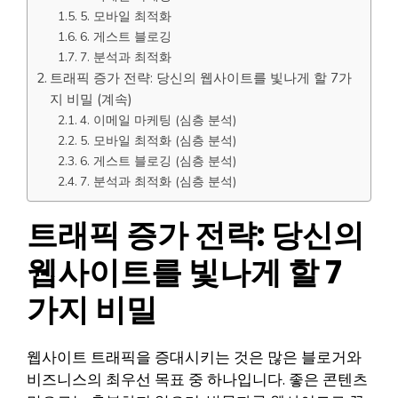
5. 모바일 최적화
6. 게스트 블로깅
7. 분석과 최적화
트래픽 증가 전략: 당신의 웹사이트를 빛나게 할 7가
지 비밀 (계속)
4. 이메일 마케팅 (심층 분석)
5. 모바일 최적화 (심층 분석)
6. 게스트 블로깅 (심층 분석)
7. 분석과 최적화 (심층 분석)
트래픽 증가 전략: 당신의
웹사이트를 빛나게 할 7
가지 비밀
웹사이트 트래픽을 증대시키는 것은 많은 블로거와
비즈니스의 최우선 목표 중 하나입니다. 좋은 콘텐츠