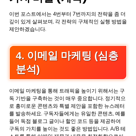
이번 포스트에서는 4번부터 7번까지의 전략을 좀 더
깊이 있게 살펴보며, 각 전략의 구체적인 실행 방법을
제안하겠습니다.
4. 이메일 마케팅 (심층
분석)
이메일 마케팅을 통해 트래픽을 높이기 위해서는 구
독 기반을 구축하는 것이 매우 중요합니다. 정기적으
로 흥미로운 콘텐츠와 특별 제안을 포함한 뉴스레터
를 발송하세요. 구독자들에게는 유일한 콘텐츠, 예를
들어 독점 블로그 글이나 할인 코드 등을 제공하여
구독의 가치를 높이는 것도 좋은 방법입니다. A/B 테