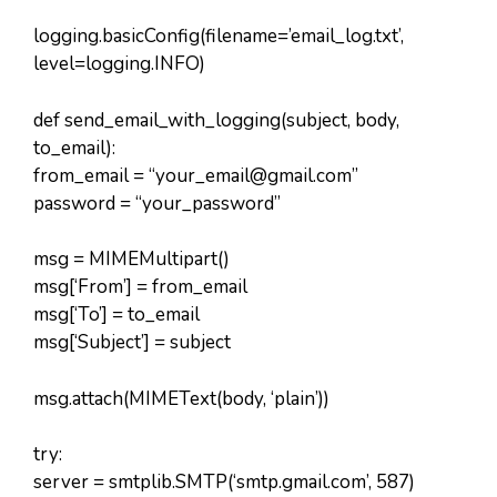
logging.basicConfig(filename=’email_log.txt’,
level=logging.INFO)
def send_email_with_logging(subject, body,
to_email):
from_email = “
your_email@gmail.com
”
password = “your_password”
msg = MIMEMultipart()
msg[‘From’] = from_email
msg[‘To’] = to_email
msg[‘Subject’] = subject
msg.attach(MIMEText(body, ‘plain’))
try:
server = smtplib.SMTP(‘smtp.gmail.com’, 587)