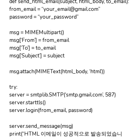
def send_html_email(subject, html_body, to_email):
from_email = “
your_email@gmail.com
”
password = “your_password”
msg = MIMEMultipart()
msg[‘From’] = from_email
msg[‘To’] = to_email
msg[‘Subject’] = subject
msg.attach(MIMEText(html_body, ‘html’))
try:
server = smtplib.SMTP(‘smtp.gmail.com’, 587)
server.starttls()
server.login(from_email, password)
server.send_message(msg)
print(“HTML 이메일이 성공적으로 발송되었습니