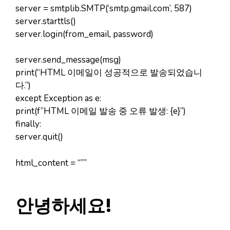
server = smtplib.SMTP(‘smtp.gmail.com’, 587)
server.starttls()
server.login(from_email, password)
server.send_message(msg)
print(“HTML 이메일이 성공적으로 발송되었습니
다.”)
except Exception as e:
print(f”HTML 이메일 발송 중 오류 발생: {e}”)
finally:
server.quit()
html_content = “””
안녕하세요!