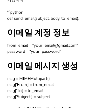
제입니다.
“`python
def send_email(subject, body, to_email):
이메일 계정 정보
from_email = “
your_email@gmail.com
”
password = “your_password”
이메일 메시지 생성
msg = MIMEMultipart()
msg[‘From’] = from_email
msg[‘To’] = to_email
msg[‘Subject’] = subject