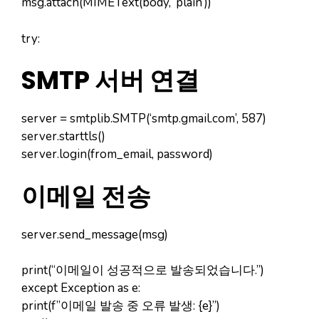
msg.attach(MIMEText(body, ‘plain’))
try:
SMTP 서버 연결
server = smtplib.SMTP(‘smtp.gmail.com’, 587)
server.starttls()
server.login(from_email, password)
이메일 전송
server.send_message(msg)
print(“이메일이 성공적으로 발송되었습니다.”)
except Exception as e:
print(f”이메일 발송 중 오류 발생: {e}”)