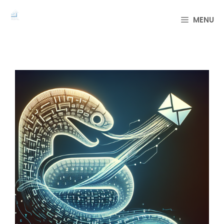
컨
텐
MENU
츠
로
건
너
뛰
기