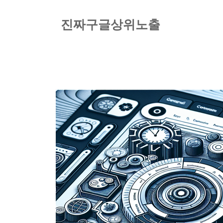
컨
텐
진짜구글상위노출
츠
로
건
너
뛰
기