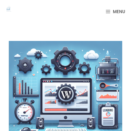
컨
텐
MENU
츠
로
건
너
뛰
기