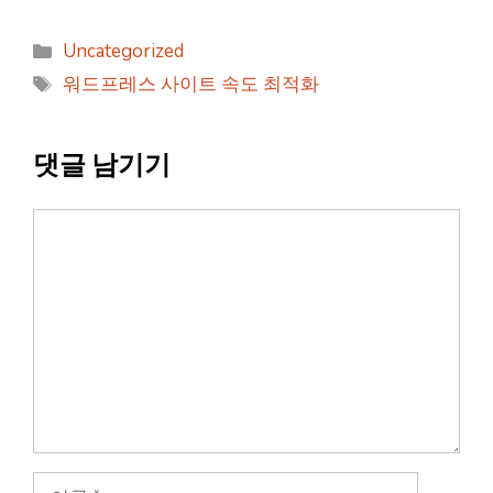
카
Uncategorized
테
태
워드프레스 사이트 속도 최적화
고
그
리
댓글 남기기
댓
글
이