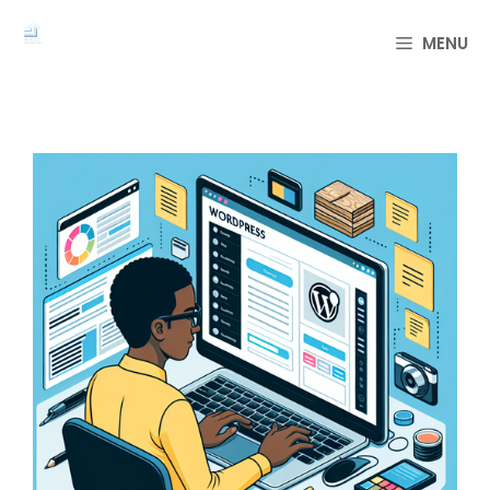
컨
텐
MENU
츠
로
건
너
뛰
기