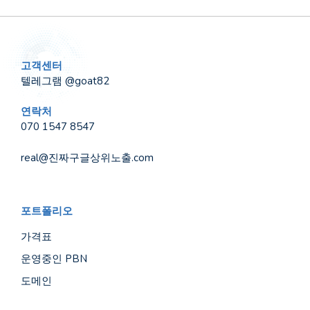
고객센터
텔레그램 @goat82
연락처
070 1547 8547
real@진짜구글상위노출.com
포트폴리오
가격표
운영중인 PBN
도메인