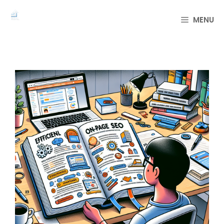
컨
텐
MENU
츠
로
건
너
뛰
기