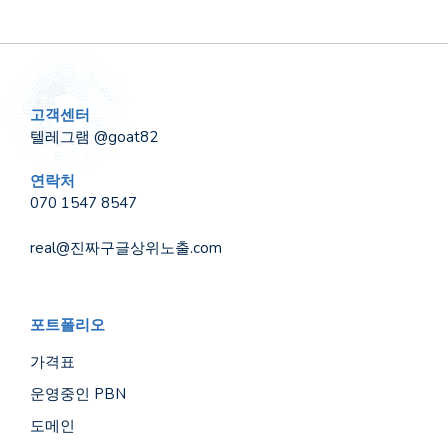
고객센터
텔레그램 @goat82
연락처
070 1547 8547
real@진짜구글상위노출.com
포트폴리오
가격표
운영중인 PBN
도메인