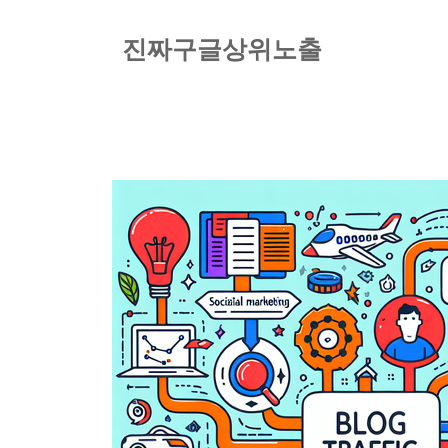
컨
텐
진짜구글상위노출
츠
로
건
너
뛰
기