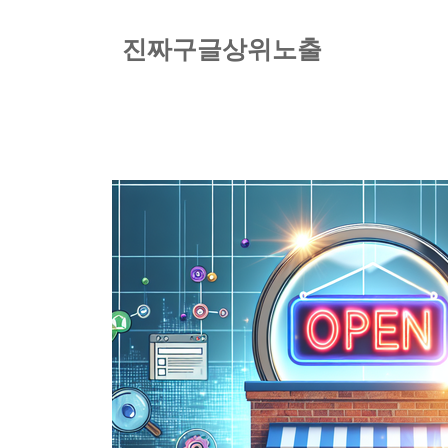
컨
텐
진짜구글상위노출
츠
로
건
너
뛰
기