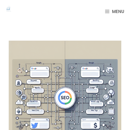
컨
텐
MENU
츠
로
건
너
뛰
기