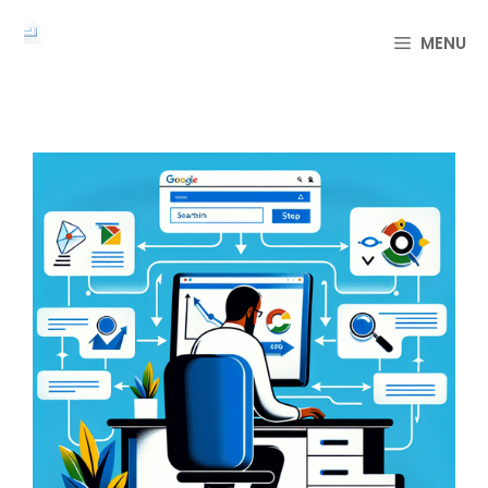
컨
텐
MENU
츠
로
건
너
뛰
기