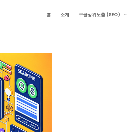
홈
소개
구글상위노출 (SEO)