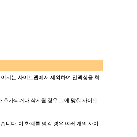
페이지는 사이트맵에서 제외하여 인덱싱을 최
가 추가되거나 삭제될 경우 그에 맞춰 사이트
 없습니다. 이 한계를 넘길 경우 여러 개의 사이