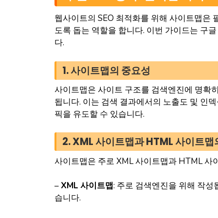
웹사이트의 SEO 최적화를 위해 사이트맵은 
도록 돕는 역할을 합니다. 이번 가이드는 구
다.
1. 사이트맵의 중요성
사이트맵은 사이트 구조를 검색엔진에 명확히 
됩니다. 이는 검색 결과에서의 노출도 및 인
픽을 유도할 수 있습니다.
2. XML 사이트맵과 HTML 사이트맵
사이트맵은 주로 XML 사이트맵과 HTML 
–
XML 사이트맵
: 주로 검색엔진을 위해 작
습니다.