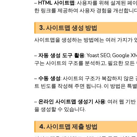
–
HTML 사이트맵
: 사용자를 위해 설계된 페
한 링크를 제공하여 사용자 경험을 개선합니다
3. 사이트맵 생성 방법
사이트맵을 생성하는 방법에는 여러 가지가 있
–
자동 생성 도구 활용
: Yoast SEO, Go
구는 사이트의 구조를 분석하고, 필요한 모든 
–
수동 생성
: 사이트의 구조가 복잡하지 않은 
트 빈도를 작성해 주면 됩니다. 이 방법은 특
–
온라인 사이트맵 생성기 사용
: 여러 웹 기
을 생성할 수 있습니다.
4. 사이트맵 제출 방법