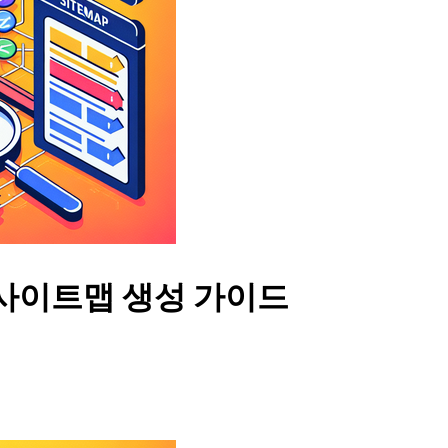
한 사이트맵 생성 가이드