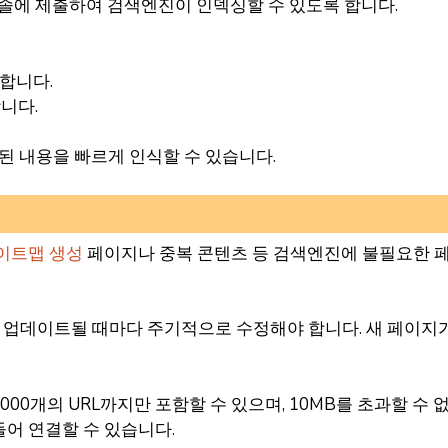
콘솔에 제출하여 검색엔진이 인덱싱할 수 있도록 합니다.
동합니다.
니다.
된 내용을 빠르게 인식할 수 있습니다.
사이트맵 생성
페이지나 중복 콘텐츠 등 검색엔진에 불필요한 
 업데이트될 때마다 주기적으로 수정해야 합니다. 새 페이지
0,000개의 URL까지만 포함할 수 있으며, 10MB를 초과할 수
어 연결할 수 있습니다.