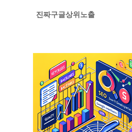
컨
텐
진짜구글상위노출
츠
로
건
너
뛰
기