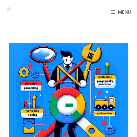
컨
텐
MENU
츠
로
건
너
뛰
기