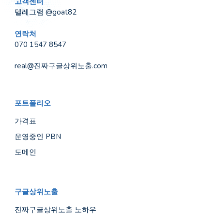
고객센터
텔레그램 @goat82
연락처
070 1547 8547
real@진짜구글상위노출.com
포트폴리오
가격표
운영중인 PBN
도메인
구글상위노출
진짜구글상위노출 노하우