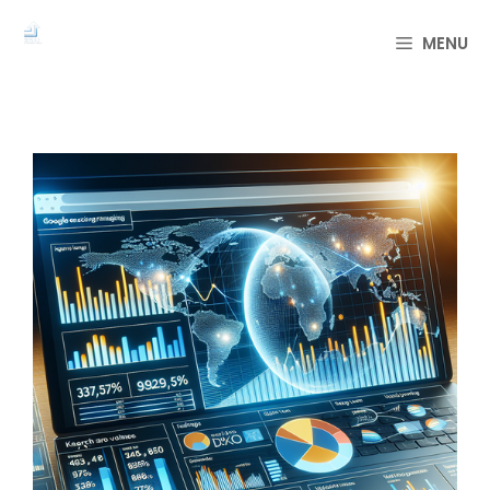
컨
텐
MENU
츠
로
건
너
뛰
기