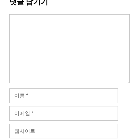
댓글 남기기
댓
글
이
름
이
메
일
웹
사