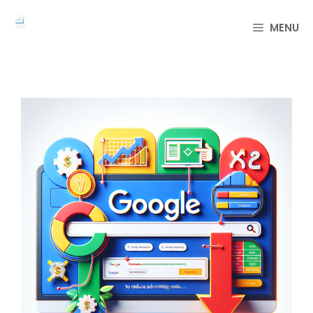
컨
텐
MENU
츠
로
건
너
뛰
기