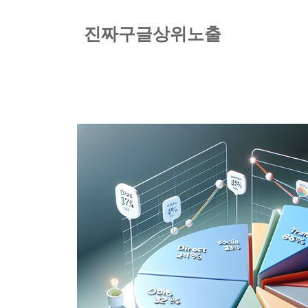
컨
텐
진짜구글상위노출
츠
로
건
너
뛰
기