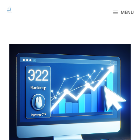
컨
텐
MENU
츠
로
건
너
뛰
기