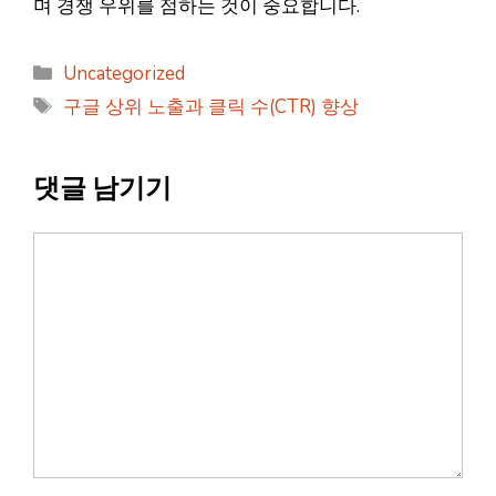
며 경쟁 우위를 점하는 것이 중요합니다.
카
Uncategorized
테
태
구글 상위 노출과 클릭 수(CTR) 향상
고
그
리
댓글 남기기
댓
글