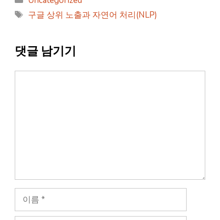
Uncategorized
테
태
구글 상위 노출과 자연어 처리(NLP)
고
그
리
댓글 남기기
댓
글
이
름