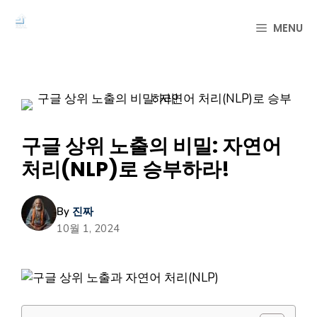
컨
텐
MENU
츠
로
건
너
뛰
기
구글 상위 노출의 비밀: 자연어
처리(NLP)로 승부하라!
By
진짜
10월 1, 2024