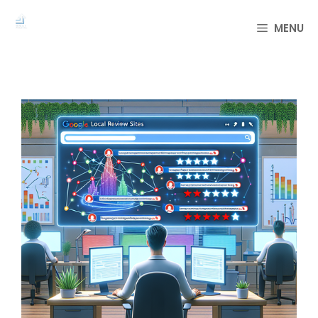
컨
텐
MENU
츠
로
건
너
뛰
기