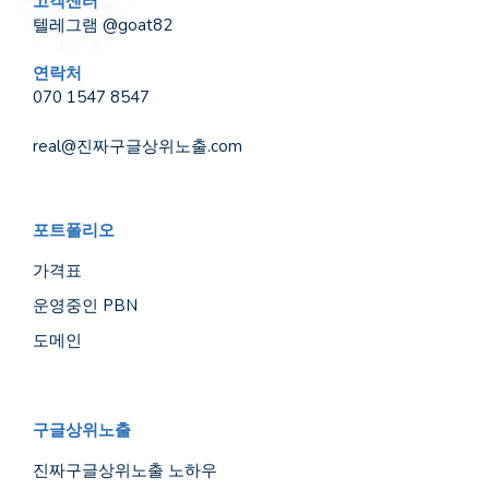
고객센터
텔레그램 @goat82
연락처
070 1547 8547
real@진짜구글상위노출.com
포트폴리오
가격표
운영중인 PBN
도메인
구글상위노출
진짜구글상위노출 노하우