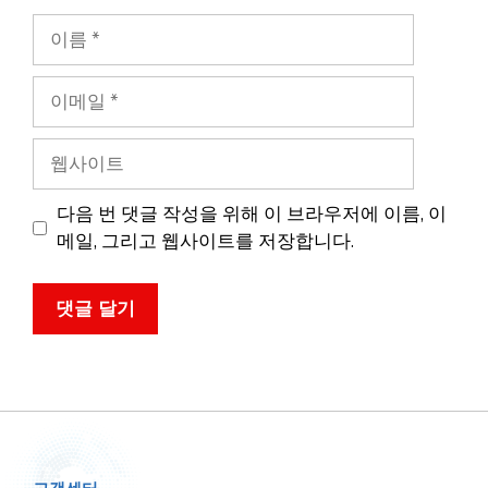
이
름
이
메
일
웹
사
이
다음 번 댓글 작성을 위해 이 브라우저에 이름, 이
트
메일, 그리고 웹사이트를 저장합니다.