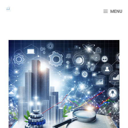
컨
텐
MENU
츠
로
건
너
뛰
기