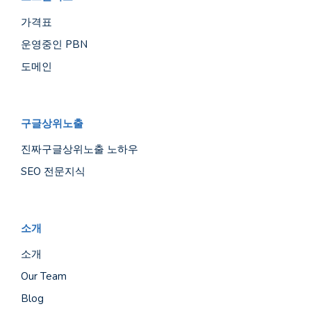
가격표
운영중인 PBN
도메인
구글상위노출
진짜구글상위노출 노하우
SEO 전문지식
소개
소개
Our Team
Blog