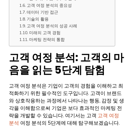
고객 여정 분석의 중요성
데이터 기반 접근
기술의 활용
고객 여정 분석의 성공 사례
미래의 고객 경험
마케팅 전략의 통합
고객 여정 분석: 고객의 마
음을 읽는 5단계 탐험
고객 여정 분석은 기업이 고객의 경험을 이해하고 최
적화하기 위한 필수적인 도구입니다. 고객이 브랜드
와 상호작용하는 과정에서 나타나는 행동, 감정 및 생
각을 이해함으로써 기업은 보다 효과적인 마케팅 전
략을 개발할 수 있습니다. 여기서는 고객
고객 여정
분석
여정 분석의 5단계에 대해 탐구해보겠습니다.