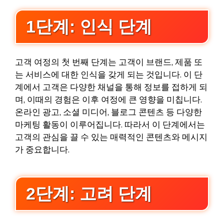
1단계: 인식 단계
고객 여정의 첫 번째 단계는 고객이 브랜드, 제품 또
는 서비스에 대한 인식을 갖게 되는 것입니다. 이 단
계에서 고객은 다양한 채널을 통해 정보를 접하게 되
며, 이때의 경험은 이후 여정에 큰 영향을 미칩니다.
온라인 광고, 소셜 미디어, 블로그 콘텐츠 등 다양한
마케팅 활동이 이루어집니다. 따라서 이 단계에서는
고객의 관심을 끌 수 있는 매력적인 콘텐츠와 메시지
가 중요합니다.
2단계: 고려 단계