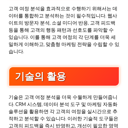
고객 여정 분석을 효과적으로 수행하기 위해서는 데
이터를 통합하고 분석하는 것이 필수적입니다. 웹사
이트의 방문자 분석, 소셜 미디어 반응, 고객 피드백
등을 통해 고객의 행동 패턴과 선호도를 파악할 수
있습니다. 이를 통해 고객 여정의 각 단계를 더욱 세
밀하게 이해하고, 맞춤형 마케팅 전략을 수립할 수 있
습니다.
기술의 활용
기술은 고객 여정 분석을 더욱 수월하게 만들어줍니
다. CRM 시스템, 데이터 분석 도구 및 마케팅 자동화
솔루션을 활용하면 각 고객의 여정을 실시간으로 추
적하고 분석할 수 있습니다. 이러한 기술적 도구들은
고객의 피드백을 즉시 반영하고, 개선이 필요한 영역