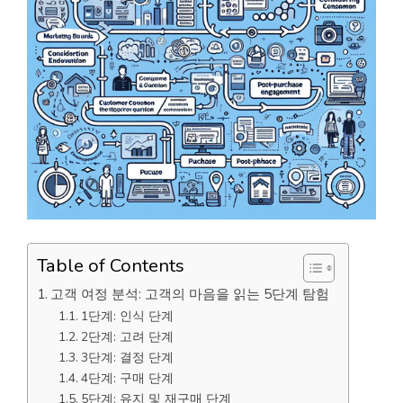
Table of Contents
고객 여정 분석: 고객의 마음을 읽는 5단계 탐험
1단계: 인식 단계
2단계: 고려 단계
3단계: 결정 단계
4단계: 구매 단계
5단계: 유지 및 재구매 단계