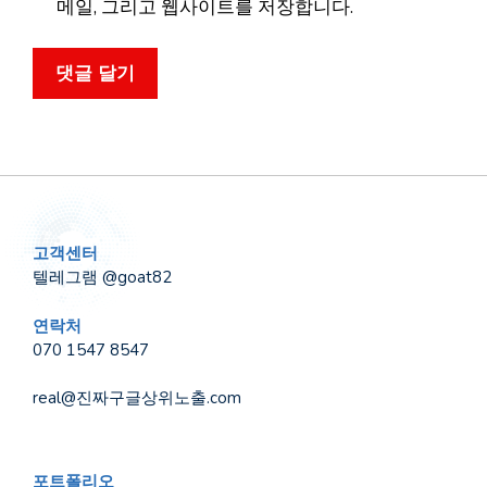
메일, 그리고 웹사이트를 저장합니다.
고객센터
텔레그램 @goat82
연락처
070 1547 8547
real@진짜구글상위노출.com
포트폴리오