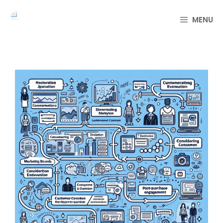
컨
텐
MENU
츠
로
건
너
뛰
기