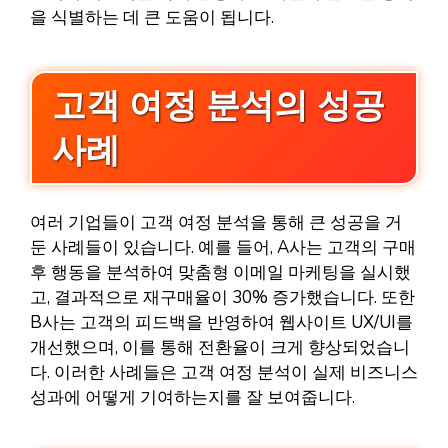
을 식별하는 데 큰 도움이 됩니다.
고객 여정 분석의 성공
사례
여러 기업들이 고객 여정 분석을 통해 큰 성공을 거
둔 사례들이 있습니다. 예를 들어, A사는 고객의 구매
후 행동을 분석하여 맞춤형 이메일 마케팅을 실시했
고, 결과적으로 재구매율이 30% 증가했습니다. 또한
B사는 고객의 피드백을 반영하여 웹사이트 UX/UI를
개선했으며, 이를 통해 전환율이 크게 향상되었습니
다. 이러한 사례들은 고객 여정 분석이 실제 비즈니스
성과에 어떻게 기여하는지를 잘 보여줍니다.