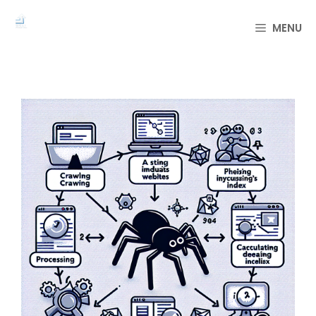
컨
텐
MENU
츠
로
건
너
뛰
기