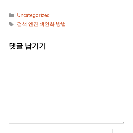
카
Uncategorized
테
태
검색 엔진 색인화 방법
고
그
리
댓글 남기기
댓
글
이