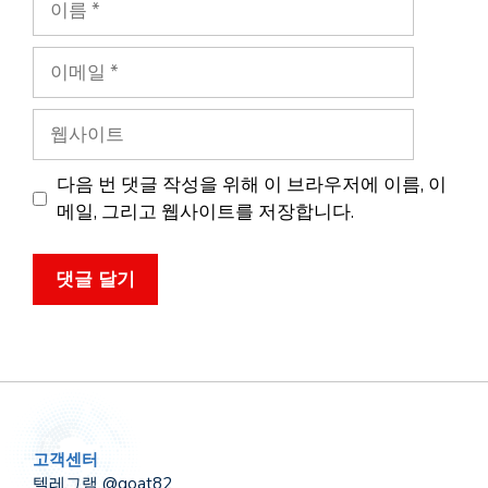
름
이
메
일
웹
사
이
다음 번 댓글 작성을 위해 이 브라우저에 이름, 이
트
메일, 그리고 웹사이트를 저장합니다.
고객센터
텔레그램 @goat82