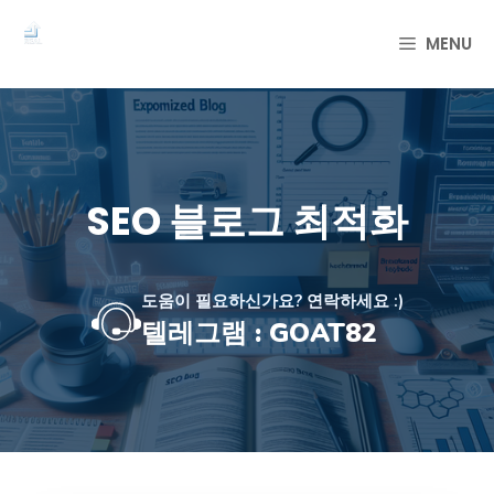
컨
텐
MENU
츠
로
건
너
뛰
기
SEO 블로그 최적화
도움이 필요하신가요? 연락하세요 :)
텔레그램 : GOAT82