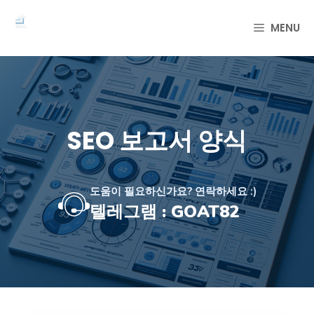
컨
텐
MENU
츠
로
건
너
뛰
기
SEO 보고서 양식
도움이 필요하신가요? 연락하세요 :)
텔레그램 : GOAT82