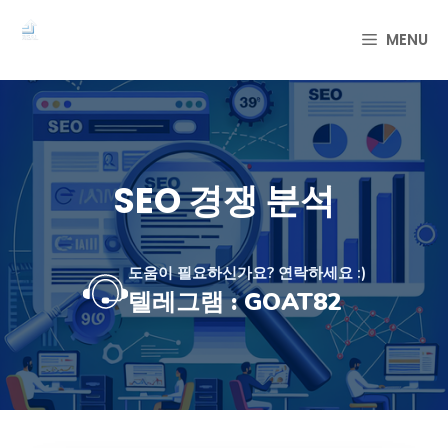
컨
텐
MENU
츠
로
건
너
뛰
기
SEO 경쟁 분석
도움이 필요하신가요? 연락하세요 :)
텔레그램 : GOAT82