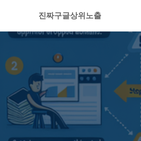
컨
텐
진짜구글상위노출
츠
로
건
너
뛰
기