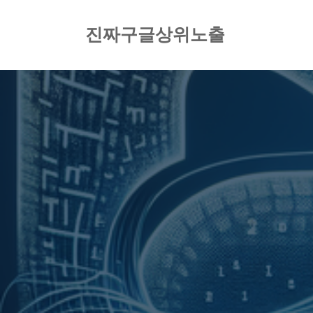
컨
텐
진짜구글상위노출
츠
로
건
너
뛰
기