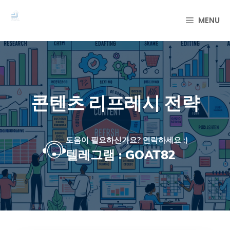
컨
텐
MENU
츠
로
건
너
뛰
기
콘텐츠 리프레시 전략
도움이 필요하신가요? 연락하세요 :)
텔레그램 : GOAT82