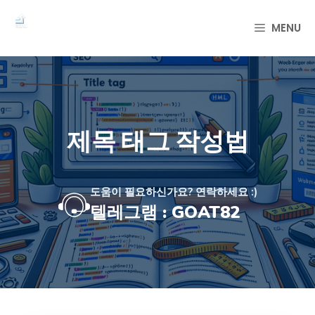
컨
텐
MENU
츠
로
건
너
뛰
기
제목 태그 작성법
도움이 필요하신가요? 연락하세요 :)
텔레그램 : GOAT82