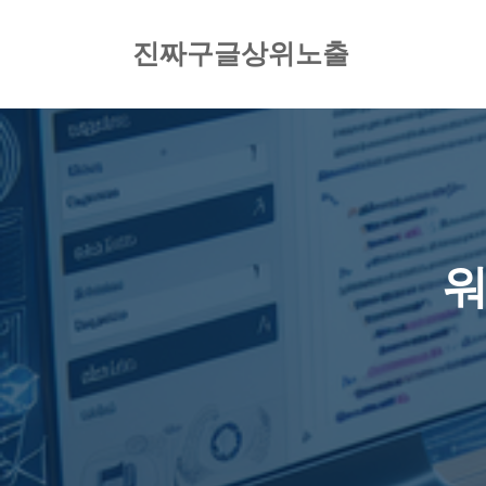
컨
텐
진짜구글상위노출
츠
로
건
너
뛰
기
워