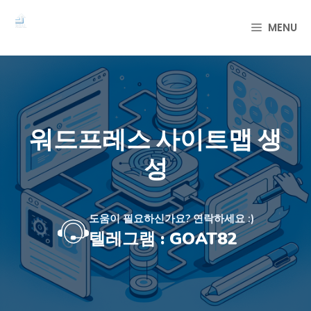
컨
텐
MENU
츠
로
건
너
뛰
기
워드프레스 사이트맵 생
성
도움이 필요하신가요? 연락하세요 :)
텔레그램 : GOAT82