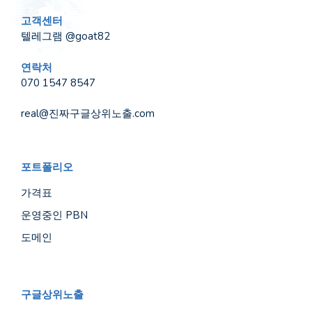
고객센터
텔레그램 @goat82
연락처
070 1547 8547
real@진짜구글상위노출.com
포트폴리오
가격표
운영중인 PBN
도메인
구글상위노출