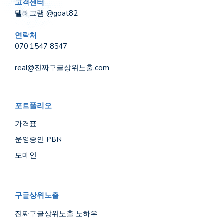
고객센터
텔레그램 @goat82
연락처
070 1547 8547
real@진짜구글상위노출.com
포트폴리오
가격표
운영중인 PBN
도메인
구글상위노출
진짜구글상위노출 노하우