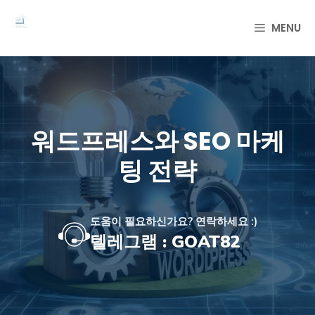
컨
텐
MENU
츠
로
건
너
뛰
기
워드프레스와 SEO 마케
팅 전략
도움이 필요하신가요? 연락하세요 :)
텔레그램 : GOAT82