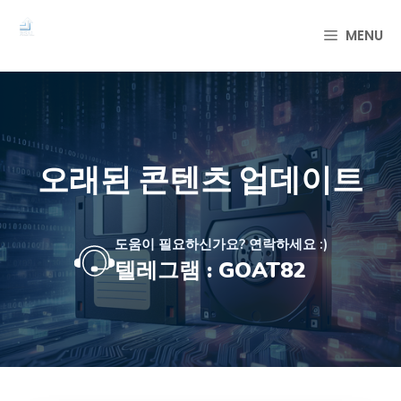
컨
텐
MENU
츠
로
건
너
뛰
기
오래된 콘텐츠 업데이트
도움이 필요하신가요? 연락하세요 :)
텔레그램 : GOAT82