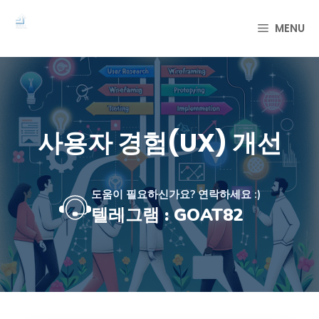
컨
텐
MENU
츠
로
건
너
뛰
기
사용자 경험(UX) 개선
도움이 필요하신가요? 연락하세요 :)
텔레그램 : GOAT82