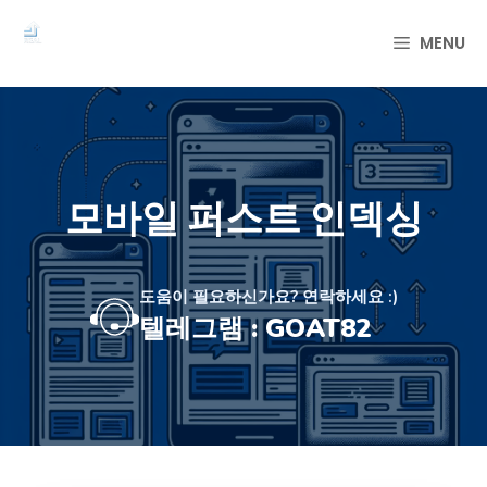
컨
텐
MENU
츠
로
건
너
뛰
기
모바일 퍼스트 인덱싱
도움이 필요하신가요? 연락하세요 :)
텔레그램 : GOAT82