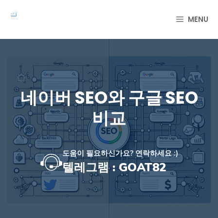
컨
텐
MENU
츠
로
건
너
뛰
기
네이버 SEO와 구글 SEO
비교
도움이 필요하신가요? 연락하세요 :)
텔레그램 : GOAT82