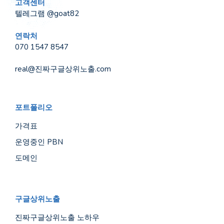
고객센터
텔레그램 @goat82
연락처
070 1547 8547
real@진짜구글상위노출.com
포트폴리오
가격표
운영중인 PBN
도메인
구글상위노출
진짜구글상위노출 노하우