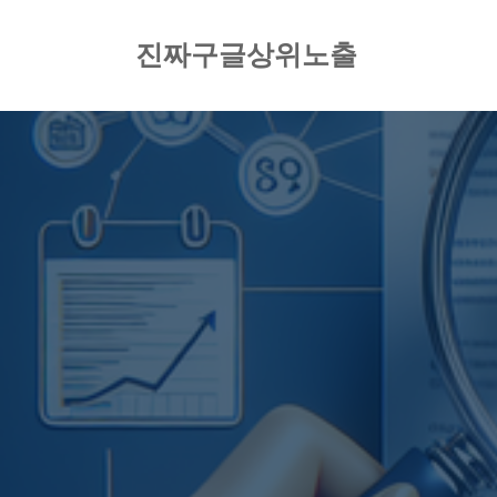
컨
텐
진짜구글상위노출
츠
로
건
너
뛰
기