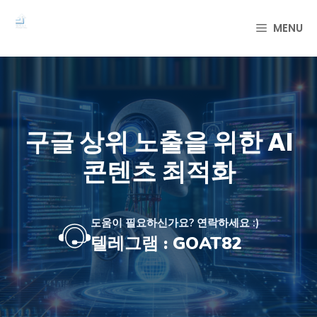
컨
텐
MENU
츠
로
건
너
뛰
기
구글 상위 노출을 위한 AI
콘텐츠 최적화
도움이 필요하신가요? 연락하세요 :)
텔레그램 : GOAT82