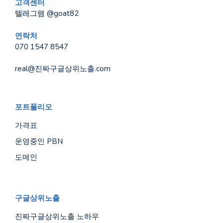
고객센터
텔레그램 @goat82
연락처
070 1547 8547
real@진짜구글상위노출.com
포트폴리오
가격표
운영중인 PBN
도메인
구글상위노출
진짜구글상위노출 노하우