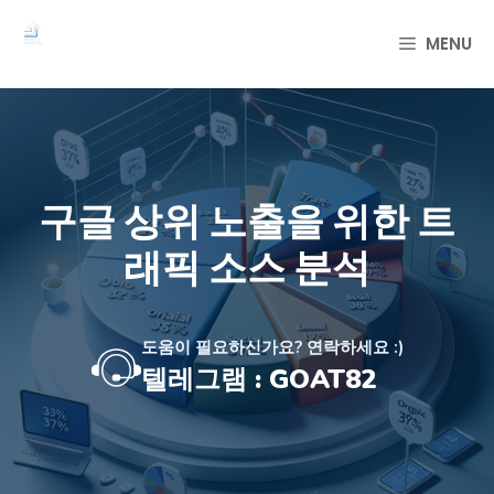
컨
텐
MENU
츠
로
건
너
뛰
기
구글 상위 노출을 위한 트
래픽 소스 분석
도움이 필요하신가요? 연락하세요 :)
텔레그램 : GOAT82