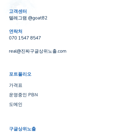
고객센터
텔레그램 @goat82
연락처
070 1547 8547
real@진짜구글상위노출.com
포트폴리오
가격표
운영중인 PBN
도메인
구글상위노출