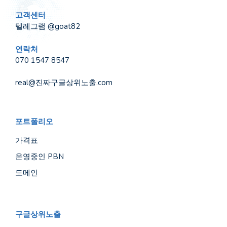
고객센터
텔레그램 @goat82
연락처
070 1547 8547
real@진짜구글상위노출.com
포트폴리오
가격표
운영중인 PBN
도메인
구글상위노출