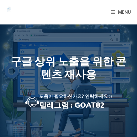
컨
텐
MENU
츠
로
건
너
뛰
기
구글 상위 노출을 위한 콘
텐츠 재사용
도움이 필요하신가요? 연락하세요 :)
텔레그램 : GOAT82