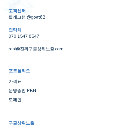
고객센터
텔레그램 @goat82
연락처
070 1547 8547
real@진짜구글상위노출.com
포트폴리오
가격표
운영중인 PBN
도메인
구글상위노출