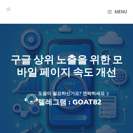
컨
텐
MENU
츠
로
건
너
뛰
기
구글 상위 노출을 위한 모
바일 페이지 속도 개선
도움이 필요하신가요? 연락하세요 :)
텔레그램 : GOAT82