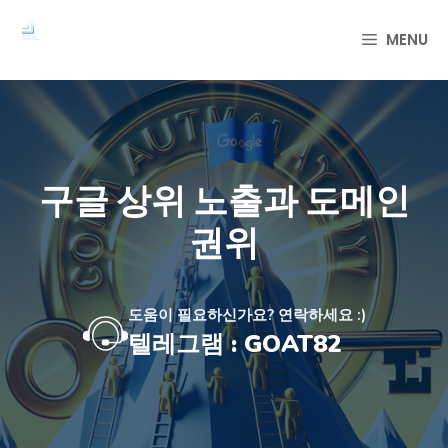
컨
텐
MENU
츠
로
건
너
뛰
기
구글 상위 노출과 도메인
권위
도움이 필요하신가요? 연락하세요 :)
텔레그램 : GOAT82