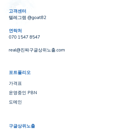
고객센터
텔레그램 @goat82
연락처
070 1547 8547
real@진짜구글상위노출.com
포트폴리오
가격표
운영중인 PBN
도메인
구글상위노출