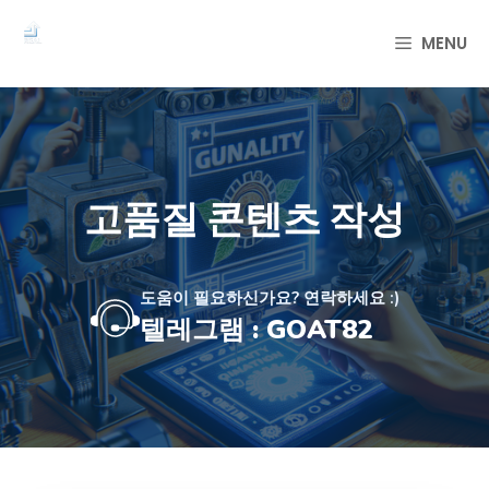
컨
텐
MENU
츠
로
건
너
뛰
기
고품질 콘텐츠 작성
도움이 필요하신가요? 연락하세요 :)
텔레그램 : GOAT82