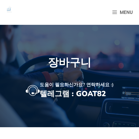
컨
텐
MENU
츠
로
건
너
뛰
기
장바구니
도움이 필요하신가요? 연락하세요 :)
텔레그램 : GOAT82