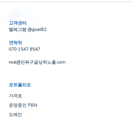
고객센터
텔레그램 @goat82
연락처
070 1547 8547
real@진짜구글상위노출.com
포트폴리오
가격표
운영중인 PBN
도메인