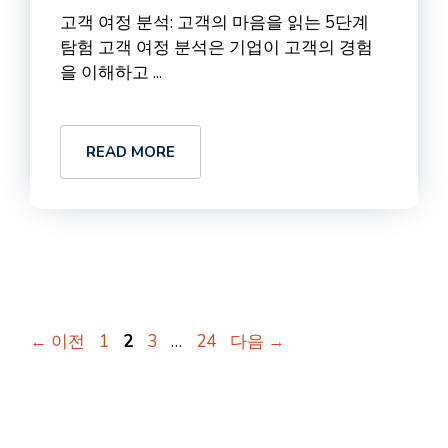
고객 여정 분석: 고객의 마음을 읽는 5단계
탐험 고객 여정 분석은 기업이 고객의 경험
을 이해하고 ...
READ MORE
페
페
페
페
←
이전
1
2
3
…
24
다음
→
이
이
이
이
지
지
지
지