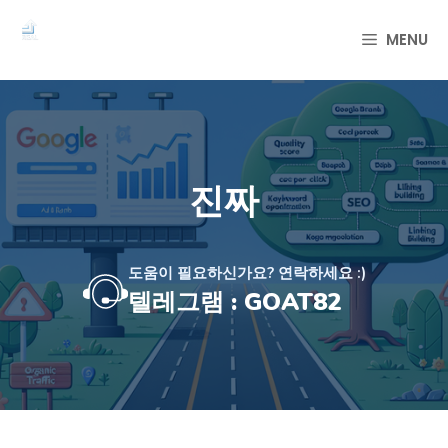
컨
텐
MENU
츠
로
건
너
뛰
기
진짜
도움이 필요하신가요? 연락하세요 :)
텔레그램 : GOAT82