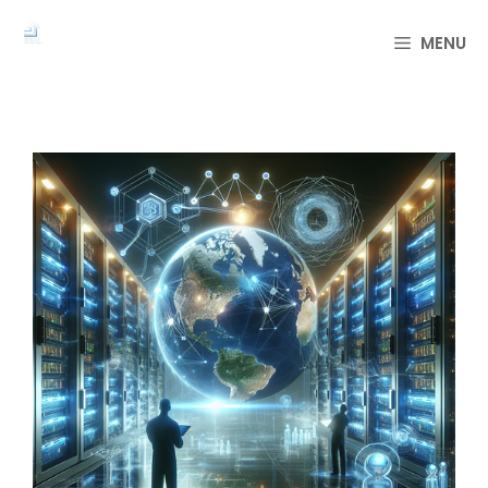
컨
텐
MENU
츠
로
건
너
뛰
기