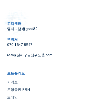
고객센터
텔레그램 @goat82
연락처
070 1547 8547
real@진짜구글상위노출.com
포트폴리오
가격표
운영중인 PBN
도메인