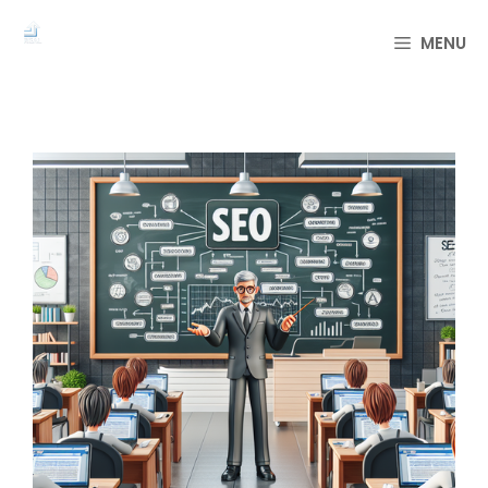
컨
텐
MENU
츠
로
건
너
뛰
기