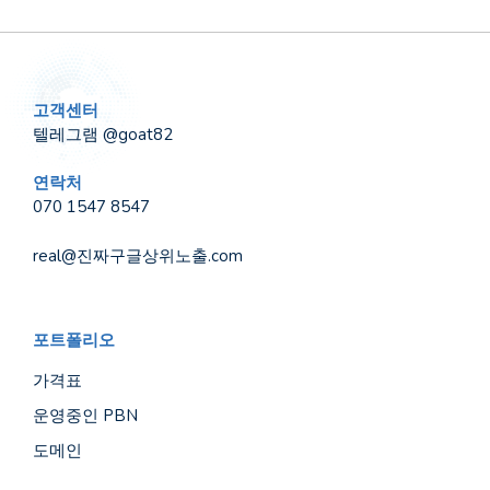
고객센터
텔레그램 @goat82
연락처
070 1547 8547
real@진짜구글상위노출.com
포트폴리오
가격표
운영중인 PBN
도메인